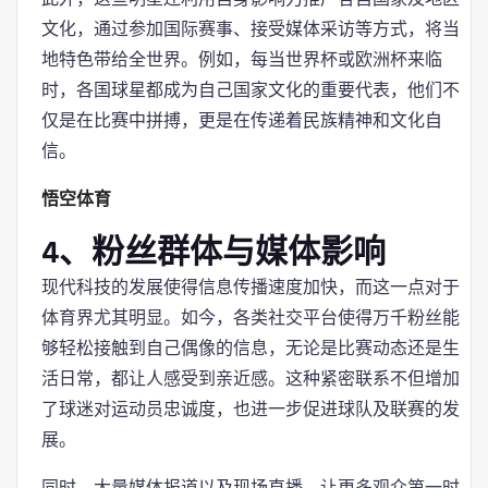
文化，通过参加国际赛事、接受媒体采访等方式，将当
地特色带给全世界。例如，每当世界杯或欧洲杯来临
时，各国球星都成为自己国家文化的重要代表，他们不
仅是在比赛中拼搏，更是在传递着民族精神和文化自
信。
悟空体育
4、粉丝群体与媒体影响
现代科技的发展使得信息传播速度加快，而这一点对于
体育界尤其明显。如今，各类社交平台使得万千粉丝能
够轻松接触到自己偶像的信息，无论是比赛动态还是生
活日常，都让人感受到亲近感。这种紧密联系不但增加
了球迷对运动员忠诚度，也进一步促进球队及联赛的发
展。
同时，大量媒体报道以及现场直播，让更多观众第一时