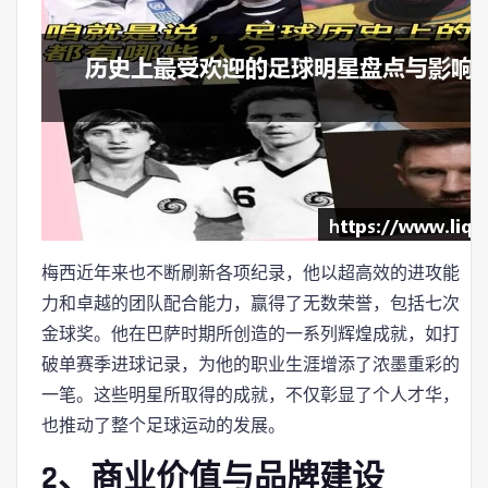
梅西近年来也不断刷新各项纪录，他以超高效的进攻能
力和卓越的团队配合能力，赢得了无数荣誉，包括七次
金球奖。他在巴萨时期所创造的一系列辉煌成就，如打
破单赛季进球记录，为他的职业生涯增添了浓墨重彩的
一笔。这些明星所取得的成就，不仅彰显了个人才华，
也推动了整个足球运动的发展。
2、商业价值与品牌建设