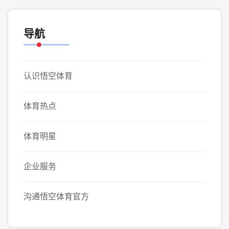
导航
认识悟空体育
体育热点
体育明星
企业服务
沟通悟空体育官方