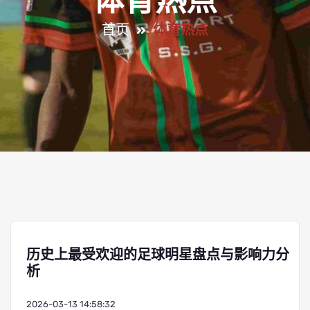
体育热点
首页
体育热点
历史上最受欢迎的足球明星盘点与影响力分
析
2026-03-13 14:58:32