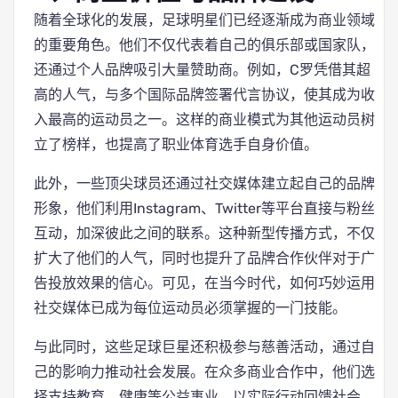
随着全球化的发展，足球明星们已经逐渐成为商业领域
的重要角色。他们不仅代表着自己的俱乐部或国家队，
还通过个人品牌吸引大量赞助商。例如，C罗凭借其超
高的人气，与多个国际品牌签署代言协议，使其成为收
入最高的运动员之一。这样的商业模式为其他运动员树
立了榜样，也提高了职业体育选手自身价值。
此外，一些顶尖球员还通过社交媒体建立起自己的品牌
形象，他们利用Instagram、Twitter等平台直接与粉丝
互动，加深彼此之间的联系。这种新型传播方式，不仅
扩大了他们的人气，同时也提升了品牌合作伙伴对于广
告投放效果的信心。可见，在当今时代，如何巧妙运用
社交媒体已成为每位运动员必须掌握的一门技能。
与此同时，这些足球巨星还积极参与慈善活动，通过自
己的影响力推动社会发展。在众多商业合作中，他们选
择支持教育、健康等公益事业，以实际行动回馈社会。