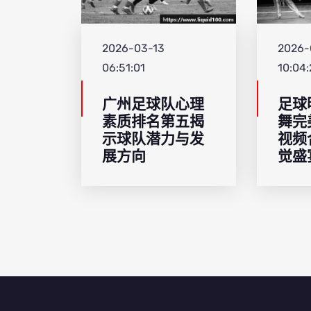
2026-03-13
2026-
06:51:01
10:04:
广州足球队心理
足球
素质排名第五揭
舞完
示球队潜力与发
视频
展方向
觉盛