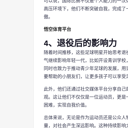
可以说，国际比赛不仅是个人能力的一次
高压环境下，他们不断突破自我，完成了
傲。
悟空体育平台
4、退役后的影响力
随着时间推移，这些足球明星开始思考退
气继续影响年轻一代，比如开设青训学校
同时也致力于推动青少年足球的发展，用
要帮助的小朋友们，让更多孩子可以享受
此外，他们还通过社交媒体平台分享自己
观。这让他们不仅仅是一位运动员，更是
困难，实现自我价值。
总体来说，无论是作为运动员还是公众人
量，对社会产生深远影响。这种持续影响