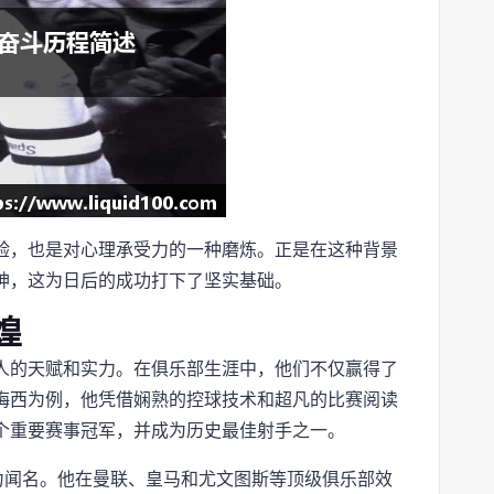
验，也是对心理承受力的一种磨炼。正是在这种背景
神，这为日后的成功打下了坚实基础。
煌
人的天赋和实力。在俱乐部生涯中，他们不仅赢得了
梅西为例，他凭借娴熟的控球技术和超凡的比赛阅读
个重要赛事冠军，并成为历史最佳射手之一。
力闻名。他在曼联、皇马和尤文图斯等顶级俱乐部效