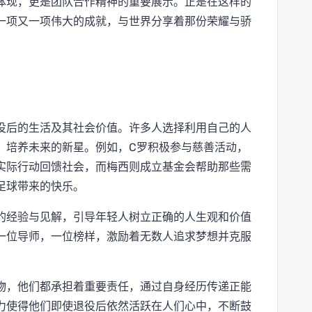
体现，更是团队合作精神的重要展示。正是在这样的
一项又一项伟大的成就，与世界分享着那份荣耀与骄
役后的生活及其社会价值。许多人选择利用自己的人
，培养未来的新星。例如，C罗积极参与慈善活动，
实际行动回馈社会，而梅西则成立基金会帮助那些需
足球带来的快乐。
的经验与见解，引导年轻人树立正确的人生观和价值
一位导师，一位榜样，激励着无数人追求梦想并克服
物，他们都承担着重要责任，通过自身经历传递正能
力使得他们即使退役后依然活跃在人们心中，不断鼓