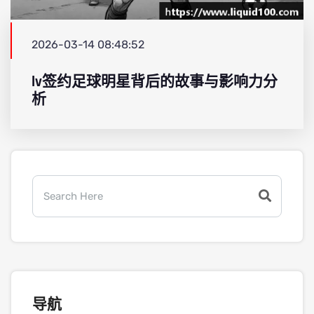
2026-03-14 08:48:52
lv签约足球明星背后的故事与影响力分
析
导航