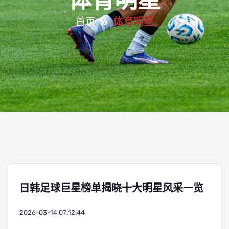
体育明星
首页
体育明星
日韩足球巨星榜单揭晓十大明星风采一览
2026-03-14 07:12:44