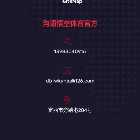
SiteMap
沟通悟空体育官方
13983040916
dbfwkyhjq@126.com
定西市旁踏港284号