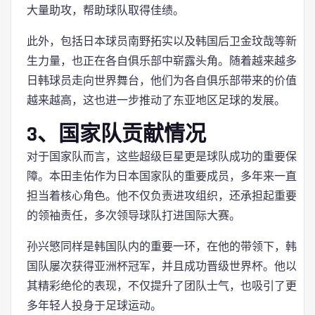
大量助攻，帮助球队取得佳绩。
此外，包括日本球员南野拓实以及韩国后卫金玟哉等新
生力量，也正在各自俱乐部中崭露头角。随着越来越多
日韩球员走向世界舞台，他们为各自俱乐部带来的价值
越来越高，这也进一步推动了东亚地区足球的发展。
3、国家队贡献情况
对于国家队而言，这些超级巨星更是球队成功的重要保
障。本田圭佑作为日本国家队的重要成员，多年来一直
担当着核心角色。他不仅负责进攻组织，还承担起重要
的领袖责任，多次领导球队打进国际大赛。
孙兴慜同样是韩国队内的重要一环，在他的带领下，韩
国队屡次获得亚洲杯冠军，并且成功晋级世界杯。他以
其精彩绝伦的表现，不仅提升了团队士气，也吸引了更
多年轻人投身于足球运动。