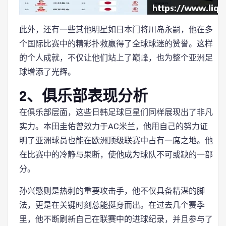
此外，还有一些其他明星如日本门将川岛永嗣，他在多
个国际比赛中的精彩扑救赢得了全球球迷的赞誉。这样
的个人成就，不仅让他们站上了巅峰，也为整个亚洲足
球增添了光辉。
2、俱乐部表现分析
在俱乐部层面，这些日韩足球巨星们同样展现出了非凡
实力。本田圭佑曾效力于AC米兰，他用自己的努力证
明了亚洲球员也能在欧洲顶级联赛中占有一席之地。他
在比赛中的冷静与果断，使他成为球队不可或缺的一部
分。
孙兴慜则是热刺的重要攻击手，他不仅具备精湛的脚
法，更是在关键时刻总能挺身而出。在过去几个赛季
里，他不断刷新自己在联赛中的进球纪录，并且参与了